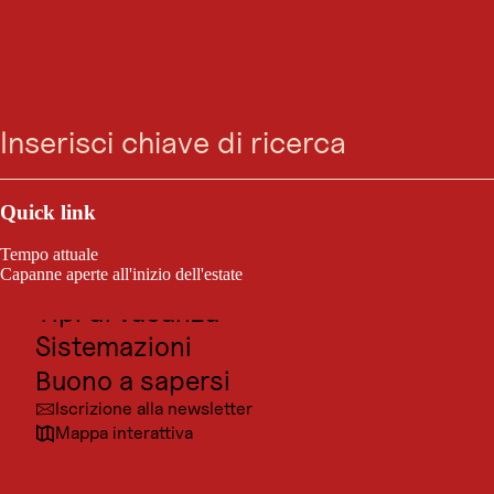
GASTRONOMIA
Vai
Vai
Vai
Vai
Gasthaus Anich
Ricerca
Menu
alla
alla
al
al
ricerca
navigazione
contenuto
footer
principale
Aperto oggi
Innsbruck
Outdoor e sport
Posti da visitare
Quick link
Locanda Anich
Cultura
Tempo attuale
Località
Capanne aperte all'inizio dell'estate
Tipi di vacanza
Sistemazioni
Buono a sapersi
Iscrizione alla newsletter
Mappa interattiva