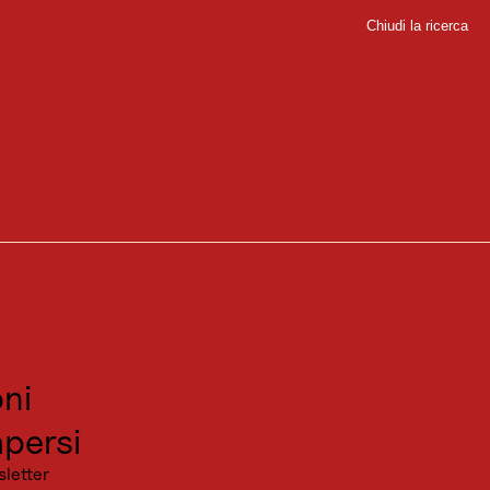
Chiudi la ricerca
Chiudi
n
sport
 piacevole in autunno, circondato da larici giallo-oro e con una vista
sitare
canza
ni
fugio a poco meno di 1300 metri di altitudine, ma può essere accorciata
persi
a panoramica. Il rifugio è una festa per gli occhi, con cibo brillante e
sletter