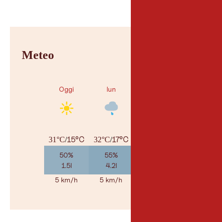
Meteo
Oggi
lun
mar
15°C
17°C
16°C
31°C
/
32°C
/
30°C
/
50%
55%
65%
1.5l
4.2l
4l
5 km/h
5 km/h
5 km/h
Al meteo
© Geosp