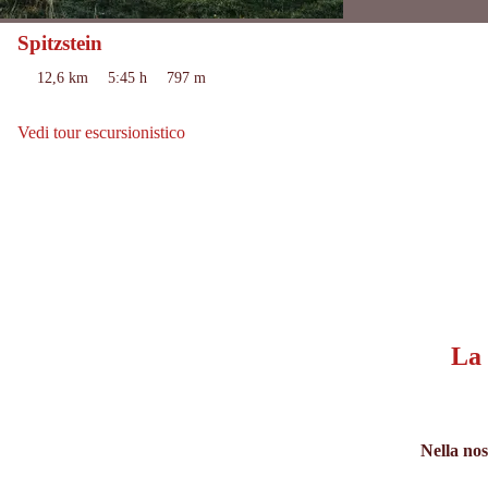
Spitzstein
difficile
Difficoltà:
12,6 km
5:45 h
797 m
Lunghezza:
Durata:
Metri
di
dislivello
Vedi tour escursionistico
Vedi tour escursionistico: Spitzstein
in
salita:
La 
Nella nos