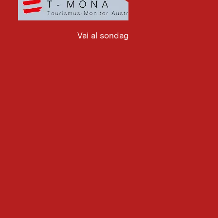
Vai al sondaggio
Vai
al
sondaggio