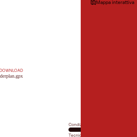
Mappa interattiva
20,5 km
Lunghezza:
DOWNLOAD
derplan.gpx
Condizione fisica
Tecnica