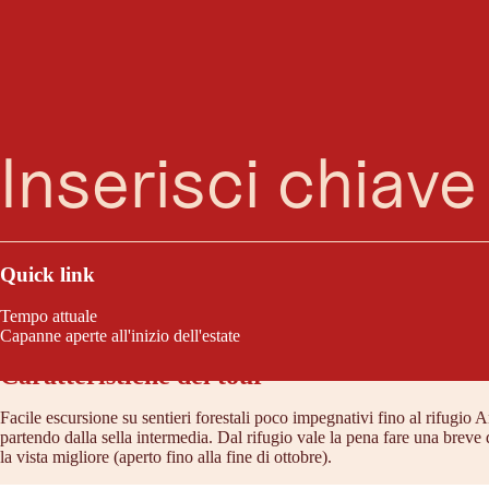
Ricerca
Menu
L'Anna-Schutzhaus sull'Ederplan: mai sentito nominare? Il nostro sugger
sulle Dolomiti (di Lienz).
Quick link
Tempo attuale
Capanne aperte all'inizio dell'estate
Caratteristiche del tour
Facile escursione su sentieri forestali poco impegnativi fino al rifugio
partendo dalla sella intermedia. Dal rifugio vale la pena fare una breve d
la vista migliore (aperto fino alla fine di ottobre).