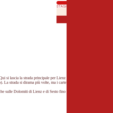
STAGIONE MIGLIORE
GENNAIO
FEBBRAI
GEN
FEB
LUGLIO
AGOST
LUG
AGO
Qui si lascia la strada principale per Lienz (bivio per la piscina di Döl
. La strada si dirama più volte, ma i cartelli chiariscono la direzione.
he sulle Dolomiti di Lienz e di Sesto fino al centro sommitale del grupp