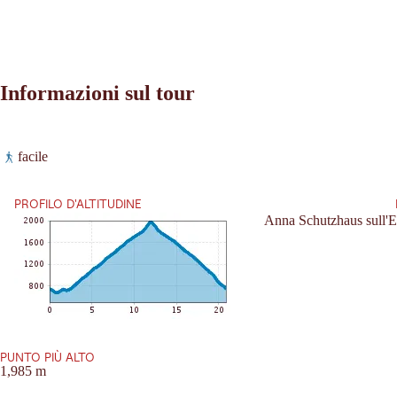
Informazioni sul tour
Leaflet
|
©
2026
tiris
facile
OpenStreetMap contributors 2026
Richieste:
Powered by
Contwise Maps
PROFILO D'ALTITUDINE
Anna Schutzhaus sull'E
PUNTO PIÙ ALTO
1,985 m