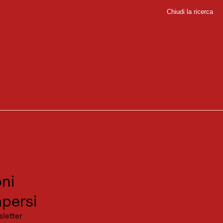
Chiudi la ricerca
Chiudi
sport
sitare
canza
ni
persi
sletter